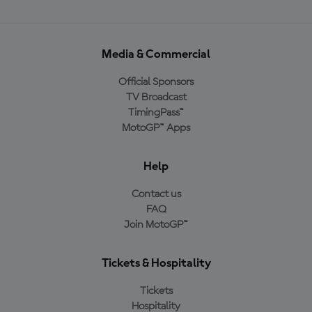
Media & Commercial
Official Sponsors
TV Broadcast
TimingPass™
MotoGP™ Apps
Help
Contact us
FAQ
Join MotoGP™
Tickets & Hospitality
Tickets
Hospitality