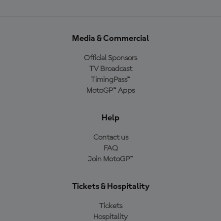
Media & Commercial
Official Sponsors
TV Broadcast
TimingPass™
MotoGP™ Apps
Help
Contact us
FAQ
Join MotoGP™
Tickets & Hospitality
Tickets
Hospitality