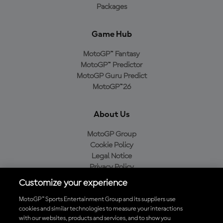
Packages
Game Hub
MotoGP™ Fantasy
MotoGP™ Predictor
MotoGP Guru Predict
MotoGP™26
About Us
MotoGP Group
Cookie Policy
Legal Notice
Privacy Policy
Purchase Policy
Customize your experience
MotoGP™ Sports Entertainment Group and its suppliers use
cookies and similar technologies to measure your interactions
with our websites, products and services, and to show you
Baixe o aplicativo oficial da MotoGP™