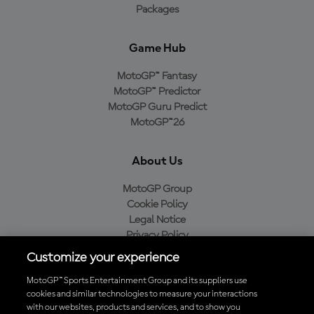
Packages
Game Hub
MotoGP™ Fantasy
MotoGP™ Predictor
MotoGP Guru Predict
MotoGP™26
About Us
MotoGP Group
Cookie Policy
Legal Notice
Privacy Policy
Purchase Policy
Customize your experience
MotoGP™ Sports Entertainment Group and its suppliers use
cookies and similar technologies to measure your interactions
with our websites, products and services, and to show you
Baixe o aplicativo oficial da MotoGP™