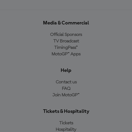
Media & Commercial
Official Sponsors
TV Broadcast
TimingPass™
MotoGP™ Apps
Help
Contact us
FAQ
Join MotoGP™
Tickets & Hospitality
Tickets
Hospitality