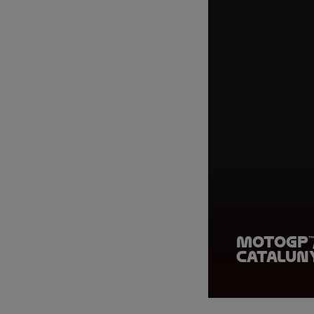
MotoGP™
Catalun