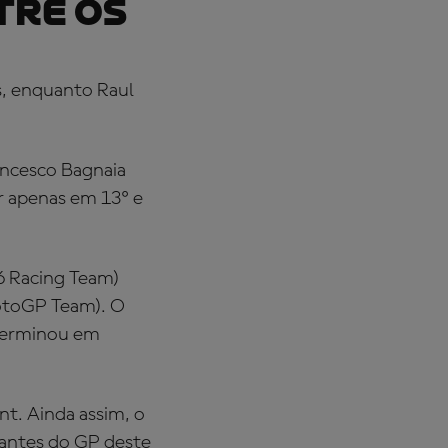
TRE OS
s, enquanto Raul
ancesco Bagnaia
r apenas em 13º e
46 Racing Team)
MotoGP Team). O
 terminou em
nt. Ainda assim, o
antes do GP deste