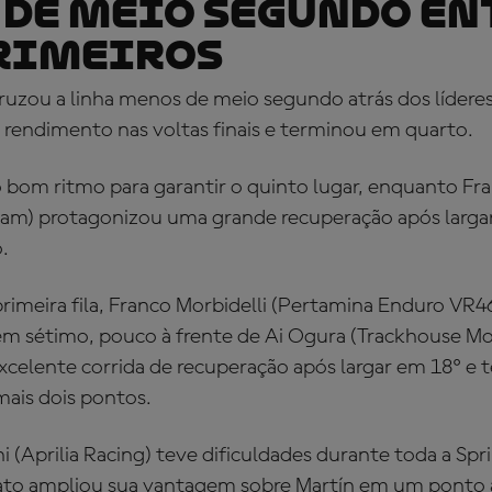
DE MEIO SEGUNDO EN
PRIMEIROS
ruzou a linha menos de meio segundo atrás dos lídere
rendimento nas voltas finais e terminou em quarto.
 bom ritmo para garantir o quinto lugar, enquanto Fr
am) protagonizou uma grande recuperação após larga
.
primeira fila, Franco Morbidelli (Pertamina Enduro VR
t em sétimo, pouco à frente de Ai Ogura (Trackhouse 
xcelente corrida de recuperação após largar em 18º e
ais dois pontos.
 (Aprilia Racing) teve dificuldades durante toda a Spri
ato ampliou sua vantagem sobre Martín em um ponto 