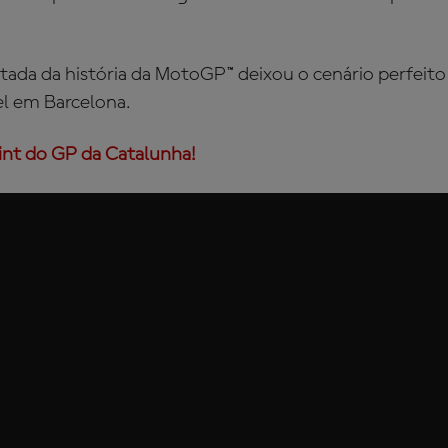
rtada da história da MotoGP™ deixou o cenário perfeit
el em Barcelona.
int do GP da Catalunha!