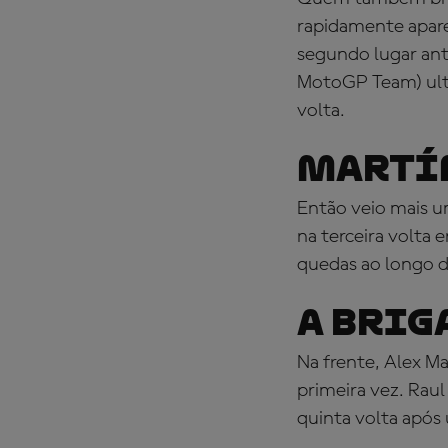
rapidamente apare
segundo lugar ant
MotoGP Team) ultr
volta.
MARTÍN
Então veio mais u
na terceira volta 
quedas ao longo 
A BRIG
Na frente, Alex Ma
primeira vez. Rau
quinta volta após