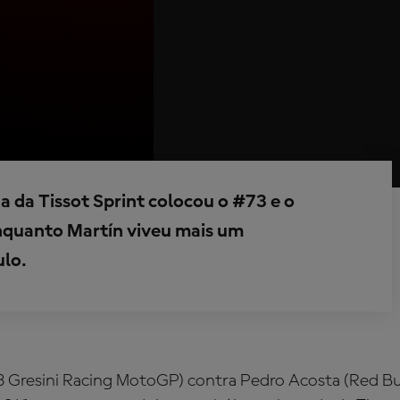
a da Tissot Sprint colocou o #73 e o
enquanto Martín viveu mais um
ulo.
 Gresini Racing MotoGP) contra Pedro Acosta (Red Bu