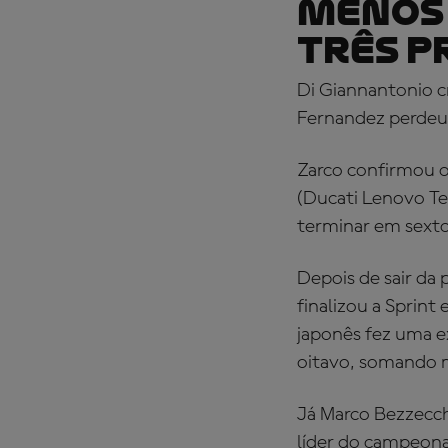
MENOS 
TRÊS 
Di Giannantonio c
Fernandez perdeu 
Zarco confirmou o
(Ducati Lenovo Te
terminar em sexto
Depois de sair da 
finalizou a Sprin
japonês fez uma e
oitavo, somando m
Já Marco Bezzecchi
líder do campeon