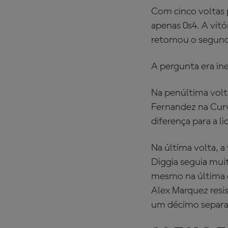
Com cinco voltas 
apenas 0s4. A vitó
retomou o segundo
A pergunta era in
Na penúltima volt
Fernandez na Curva
diferença para a li
Na última volta, a
Diggia seguia mui
mesmo na última c
Alex Marquez resi
um décimo separan