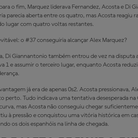
para o fim, Marquez liderava Fernandez, Acosta e Di G
ria parecia aberta entre os quatro, mas Acosta reagiu 
 lugar com quatro voltas restantes.
evitável: o #37 conseguiria alcançar Alex Marquez?
a, Di Giannantonio também entrou de vez na disputa 
 1 e assumir o terceiro lugar, enquanto Acosta reduzi
derança.
 vantagem já era de apenas 0s2. Acosta pressionava, Al
to perto. Tudo indicava uma tentativa desesperada na 
urva, mas Acosta não conseguiu chegar suficienteme
stiu à pressão e conquistou uma vitória histórica em 
do os dois espanhóis na linha de chegada.