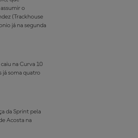
 assumir o
ndez (Trackhouse
onio já na segunda
 caiu na Curva 10
s já soma quatro
a da Sprint pela
 de Acosta na