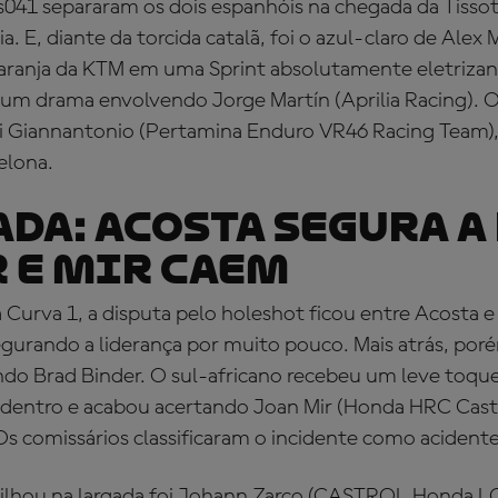
s041 separaram os dois espanhóis na chegada da Tissot
ia. E, diante da torcida catalã, foi o azul-claro de Ale
laranja da KTM em uma Sprint absolutamente eletriza
m drama envolvendo Jorge Martín (Aprilia Racing). O 
i Giannantonio (Pertamina Enduro VR46 Racing Team),
elona.
ADA: ACOSTA SEGURA A
 E MIR CAEM
 Curva 1, a disputa pelo holeshot ficou entre Acosta 
urando a liderança por muito pouco. Mais atrás, poré
do Brad Binder. O sul-africano recebeu um leve toque
dentro e acabou acertando Joan Mir (Honda HRC Castr
s comissários classificaram o incidente como acidente
hou na largada foi Johann Zarco (CASTROL Honda LC