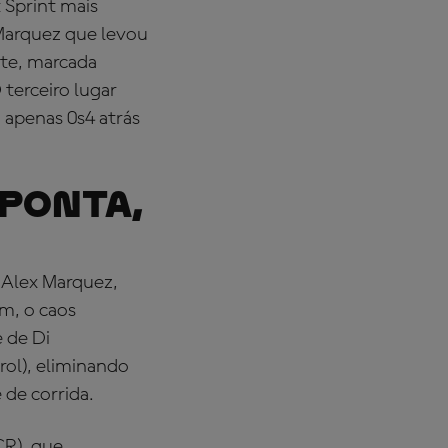
 Sprint mais
x Marquez que levou
nte, marcada
terceiro lugar
 apenas 0s4 atrás
 PONTA,
e Alex Marquez,
m, o caos
 de Di
ol), eliminando
 de corrida.
R), que