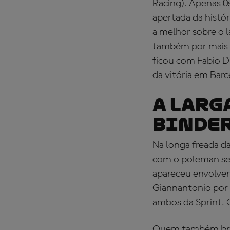
Racing). Apenas 0
apertada da histór
a melhor sobre o 
também por mais u
ficou com Fabio D
da vitória em Barc
A LARG
BINDER
Na longa freada da
com o poleman seg
apareceu envolven
Giannantonio por 
ambos da Sprint. O
Quem também bril