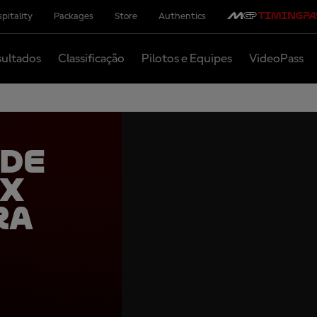
pitality
Packages
Store
Authentics
ultados
Classificação
Pilotos e Equipes
VideoPass
 de
ex
ra