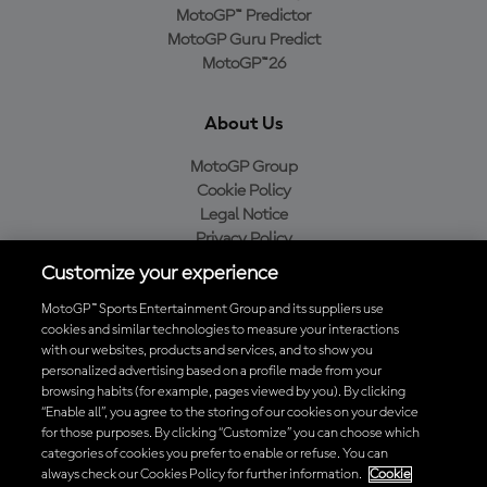
MotoGP™ Predictor
MotoGP Guru Predict
MotoGP™26
About Us
MotoGP Group
Cookie Policy
Legal Notice
Privacy Policy
Purchase Policy
Customize your experience
MotoGP™ Sports Entertainment Group and its suppliers use
cookies and similar technologies to measure your interactions
with our websites, products and services, and to show you
Baixe o aplicativo oficial da MotoGP™
personalized advertising based on a profile made from your
browsing habits (for example, pages viewed by you). By clicking
“Enable all”, you agree to the storing of our cookies on your device
for those purposes. By clicking “Customize” you can choose which
categories of cookies you prefer to enable or refuse. You can
© 2026 MotoGP Sports Entertainment Group. Todos os direitos
always check our Cookies Policy for further information.
Cookie
reservados. Todas as marcas registradas pertencem aos seus