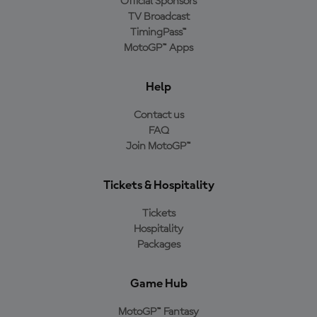
Official Sponsors
TV Broadcast
TimingPass™
MotoGP™ Apps
Help
Contact us
FAQ
Join MotoGP™
Tickets & Hospitality
Tickets
Hospitality
Packages
Game Hub
MotoGP™ Fantasy