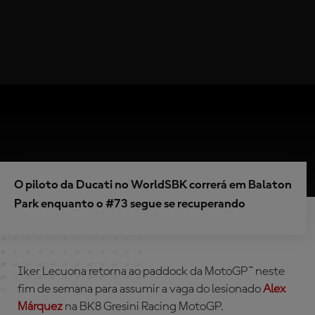
O piloto da Ducati no WorldSBK correrá em Balaton
Park enquanto o #73 segue se recuperando
Iker Lecuona retorna ao paddock da MotoGP™ neste
fim de semana para assumir a vaga do lesionado
Alex
Márquez
na BK8 Gresini Racing MotoGP.