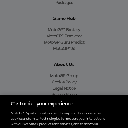
Packages
Game Hub
MotoGP™ Fantasy
MotoGP™ Predictor
MotoGP Guru Predict
MotoGP™26
About Us
MotoGP Group
Cookie Policy
Legal Notice
Privacy Policy
Purchase Policy
Customize your experience
MotoGP™ Sports Entertainment Group and its suppliers use
cookies and similar technologies to measure your interactions
with our websites, products and services, and to show you
Baixe o aplicativo oficial da MotoGP™