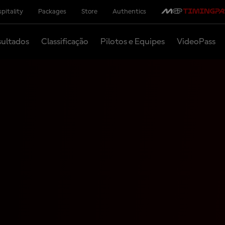
pitality
Packages
Store
Authentics
ultados
Classificação
Pilotos e Equipes
VideoPass