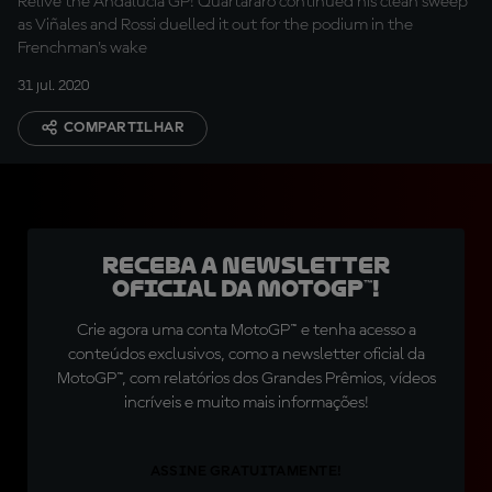
Relive the Andalucia GP! Quartararo continued his clean sweep
as Viñales and Rossi duelled it out for the podium in the
Frenchman's wake
31 jul. 2020
COMPARTILHAR
Receba a newsletter
oficial da MotoGP™!
Crie agora uma conta MotoGP™ e tenha acesso a
conteúdos exclusivos, como a newsletter oficial da
MotoGP™, com relatórios dos Grandes Prêmios, vídeos
incríveis e muito mais informações!
ASSINE GRATUITAMENTE!