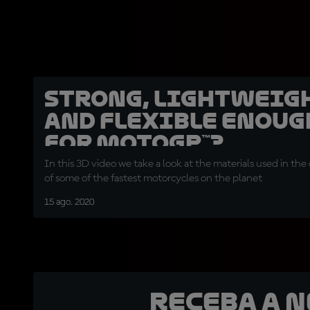
Strong, lightweig
and flexible enoug
for MotoGP™?
In this 3D video we take a look at the materials used in the
of some of the fastest motorcycles on the planet
15 ago. 2020
Receba a 