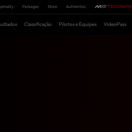
pitality
Packages
Store
Authentics
ultados
Classificação
Pilotos e Equipes
VideoPass