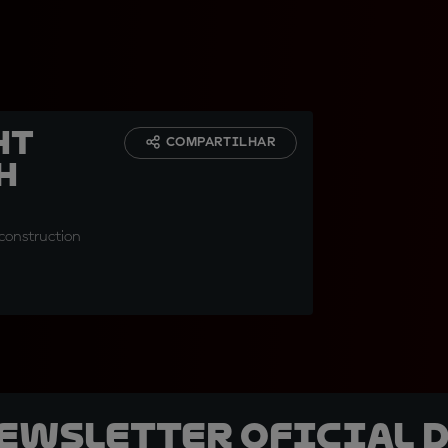
ht
COMPARTILHAR
h
 construction
newsletter oficial d