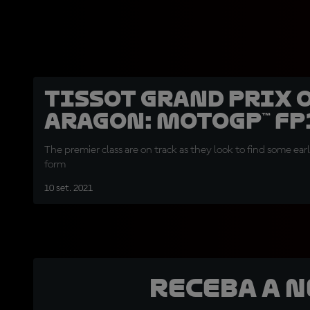
Tissot Grand Prix 
Aragon: MotoGP™ FP
The premier class are on track as they look to find some e
form
10 set. 2021
Receba a 