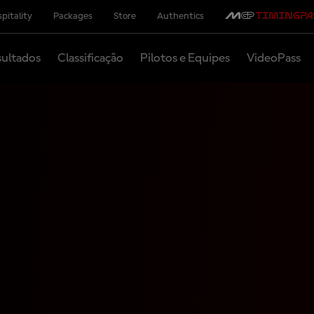
pitality
Packages
Store
Authentics
ultados
Classificação
Pilotos e Equipes
VideoPass