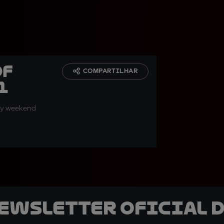
of
COMPARTILHAR
1
arly weekend
newsletter oficial d