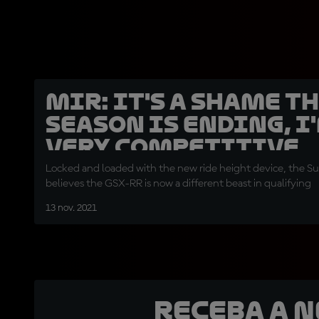
Mir: It's a shame t
season is ending, I
very competitive
Locked and loaded with the new ride height device, the Su
believes the GSX-RR is now a different beast in qualifying
13 nov. 2021
Receba a 