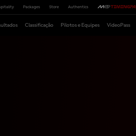
pitality
Packages
Store
Authentics
ultados
Classificação
Pilotos e Equipes
VideoPass