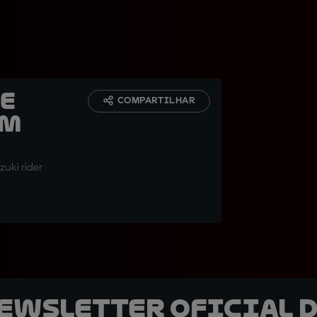
he
COMPARTILHAR
'm
zuki rider
newsletter oficial d