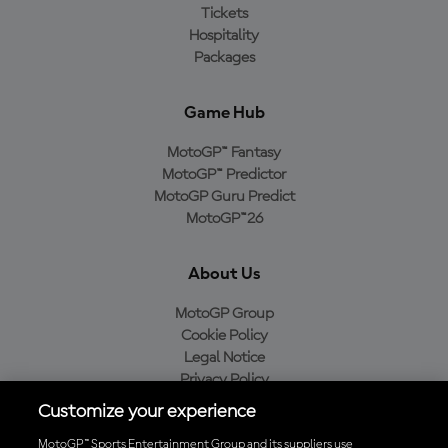
Tickets
Hospitality
Packages
Game Hub
MotoGP™ Fantasy
MotoGP™ Predictor
MotoGP Guru Predict
MotoGP™26
About Us
MotoGP Group
Cookie Policy
Legal Notice
Privacy Policy
Purchase Policy
Customize your experience
MotoGP™ Sports Entertainment Group and its suppliers use