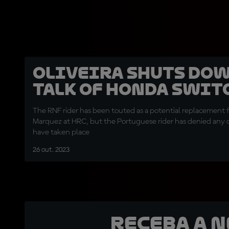
Oliveira shuts do
talk of Honda swit
The RNF rider has been touted as a potential replacement 
Marquez at HRC, but the Portuguese rider has denied any d
have taken place
26 out. 2023
Receba a 