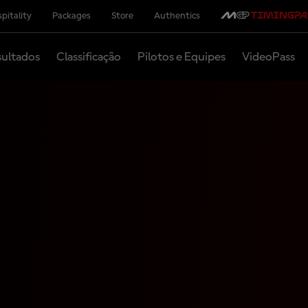
pitality
Packages
Store
Authentics
ultados
Classificação
Pilotos e Equipes
VideoPass