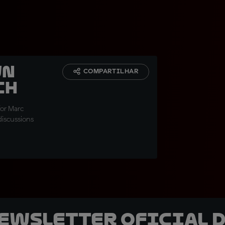
wn
COMPARTILHAR
ch
for Marc
iscussions
newsletter oficial d