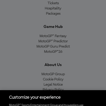
Tickets
Hospitality
Packages
Game Hub
MotoGP™ Fantasy
MotoGP™ Predictor
MotoGP Guru Predict
MotoGP™26
About Us
MotoGP Group
Cookie Policy
Legal Notice
Privacy Policy
Purchase Policy
Customize your experience
MotoGP™ Sports Entertainment Group and its suppliers use