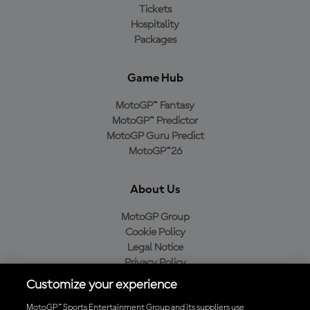
Tickets
Hospitality
Packages
Game Hub
MotoGP™ Fantasy
MotoGP™ Predictor
MotoGP Guru Predict
MotoGP™26
About Us
MotoGP Group
Cookie Policy
Legal Notice
Privacy Policy
Purchase Policy
Customize your experience
MotoGP™ Sports Entertainment Group and its suppliers use