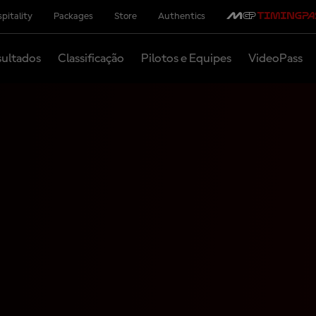
pitality
Packages
Store
Authentics
ultados
Classificação
Pilotos e Equipes
VideoPass