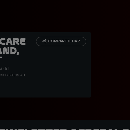
 care
COMPARTILHAR
and,
c
World
eason steps up