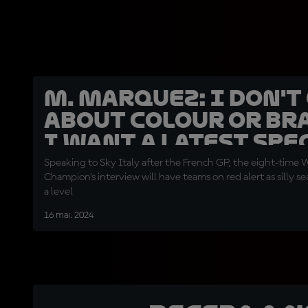
M. Marquez: I don't
about colour or br
I want a latest spe
bike
Speaking to Sky Italy after the French GP, the eight-time 
Champion's interview will have teams on red alert as silly s
a level
16 mai. 2024