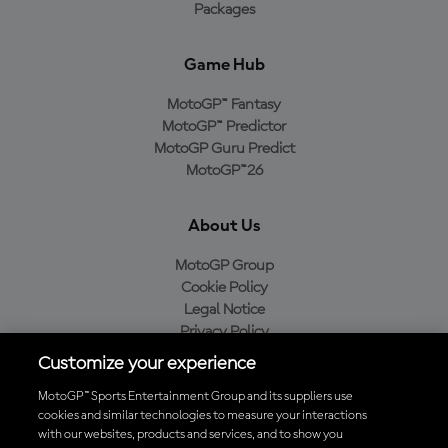
Packages
Game Hub
MotoGP™ Fantasy
MotoGP™ Predictor
MotoGP Guru Predict
MotoGP™26
About Us
MotoGP Group
Cookie Policy
Legal Notice
Privacy Policy
Purchase Policy
Customize your experience
MotoGP™ Sports Entertainment Group and its suppliers use
cookies and similar technologies to measure your interactions
with our websites, products and services, and to show you
Baixe o aplicativo oficial da MotoGP™