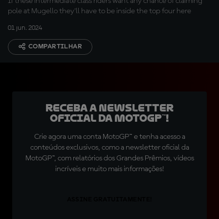
If these intermediate class riders want any chance of claiming
pole at Mugello they'll have to be inside the top four here
01 jun. 2024
COMPARTILHAR
Receba a newsletter
oficial da MotoGP™!
Crie agora uma conta MotoGP™ e tenha acesso a
conteúdos exclusivos, como a newsletter oficial da
MotoGP™, com relatórios dos Grandes Prêmios, vídeos
incríveis e muito mais informações!
ASSINE GRATUITAMENTE!