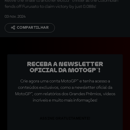
Relive the finale to another Moto3™ thriller as the Colombian
fends off Furusato to claim victory by just 0.088s!
03 nov. 2024
COMPARTILHAR
Receba a newsletter
oficial da MotoGP™!
Crie agora uma conta MotoGP™ e tenha acesso a
conteúdos exclusivos, como a newsletter oficial da
MotoGP™, com relatórios dos Grandes Prêmios, vídeos
incríveis e muito mais informações!
ASSINE GRATUITAMENTE!