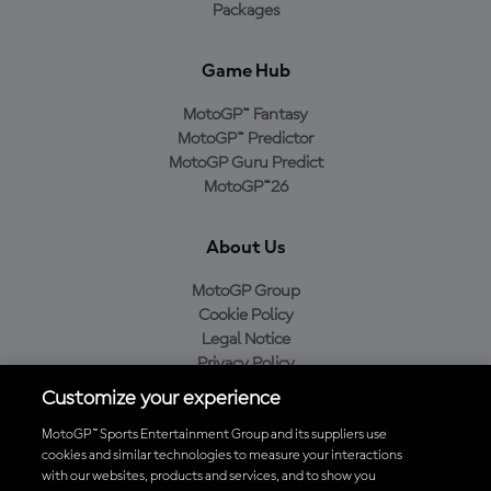
Packages
Game Hub
MotoGP™ Fantasy
MotoGP™ Predictor
MotoGP Guru Predict
MotoGP™26
About Us
MotoGP Group
Cookie Policy
Legal Notice
Privacy Policy
Purchase Policy
Customize your experience
MotoGP™ Sports Entertainment Group and its suppliers use
cookies and similar technologies to measure your interactions
with our websites, products and services, and to show you
Baixe o aplicativo oficial da MotoGP™