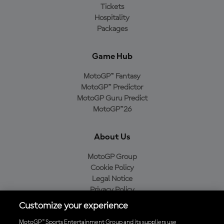
Tickets
Hospitality
Packages
Game Hub
MotoGP™ Fantasy
MotoGP™ Predictor
MotoGP Guru Predict
MotoGP™26
About Us
MotoGP Group
Cookie Policy
Legal Notice
Privacy Policy
Purchase Policy
Customize your experience
MotoGP™ Sports Entertainment Group and its suppliers use