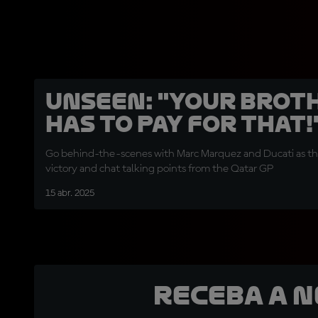
UNSEEN: "Your brot
has to pay for that!
Go behind-the-scenes with Marc Marquez and Ducati as th
victory and chat talking points from the Qatar GP
15 abr. 2025
Receba a 