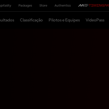
pitality
Packages
Store
Authentics
ultados
Classificação
Pilotos e Equipes
VideoPass