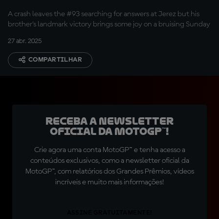
A crash leaves the #93 searching for answers at Jerez but his
brother’s landmark victory brings some joy on a bruising Sunday
27 abr. 2025
COMPARTILHAR
Receba a newsletter
oficial da MotoGP™!
Crie agora uma conta MotoGP™ e tenha acesso a
conteúdos exclusivos, como a newsletter oficial da
MotoGP™, com relatórios dos Grandes Prêmios, vídeos
incríveis e muito mais informações!
ASSINE GRATUITAMENTE!