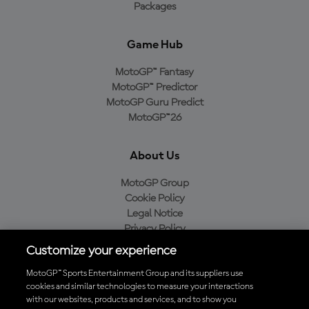
Packages
Game Hub
MotoGP™ Fantasy
MotoGP™ Predictor
MotoGP Guru Predict
MotoGP™26
About Us
MotoGP Group
Cookie Policy
Legal Notice
Privacy Policy
Purchase Policy
Customize your experience
MotoGP™ Sports Entertainment Group and its suppliers use
cookies and similar technologies to measure your interactions
with our websites, products and services, and to show you
Baixe o aplicativo oficial da MotoGP™