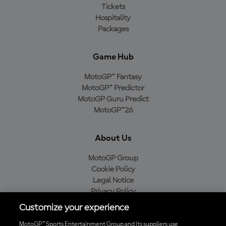
Tickets
Hospitality
Packages
Game Hub
MotoGP™ Fantasy
MotoGP™ Predictor
MotoGP Guru Predict
MotoGP™26
About Us
MotoGP Group
Cookie Policy
Legal Notice
Privacy Policy
Purchase Policy
Customize your experience
MotoGP™ Sports Entertainment Group and its suppliers use