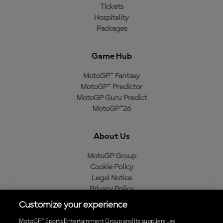
Tickets
Hospitality
Packages
Game Hub
MotoGP™ Fantasy
MotoGP™ Predictor
MotoGP Guru Predict
MotoGP™26
About Us
MotoGP Group
Cookie Policy
Legal Notice
Privacy Policy
Purchase Policy
Customize your experience
MotoGP™ Sports Entertainment Group and its suppliers use