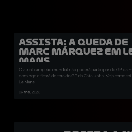
ASSISTA: a queda de
Marc Márquez em L
Mans
O atual campeão mundial não poderá participar do GP da F
domingo e ficará de fora do GP da Catalunha. Veja como fo
Le Mans
09 mai. 2026