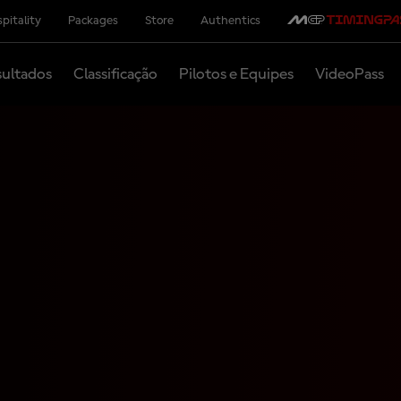
pitality
Packages
Store
Authentics
ultados
Classificação
Pilotos e Equipes
VideoPass