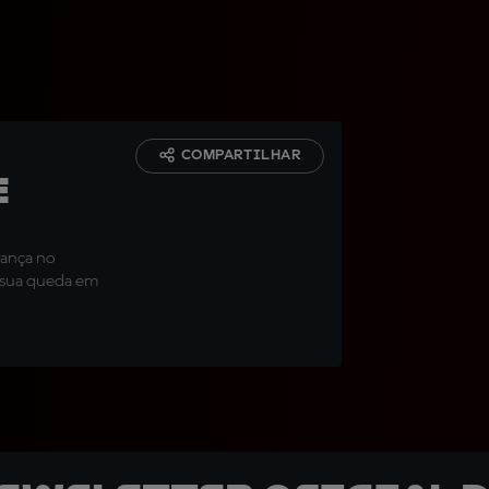
COMPARTILHAR
e
rança no
i sua queda em