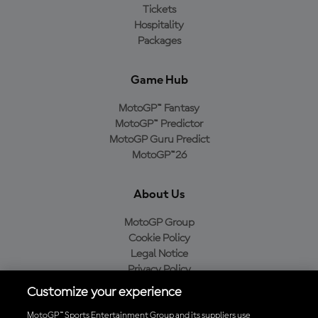
Tickets
Hospitality
Packages
Game Hub
MotoGP™ Fantasy
MotoGP™ Predictor
MotoGP Guru Predict
MotoGP™26
About Us
MotoGP Group
Cookie Policy
Legal Notice
Privacy Policy
Purchase Policy
Customize your experience
MotoGP™ Sports Entertainment Group and its suppliers use