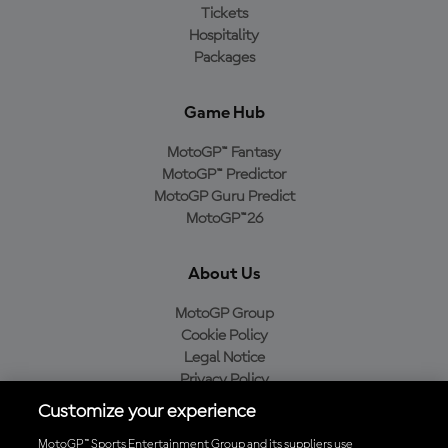
Tickets
Hospitality
Packages
Game Hub
MotoGP™ Fantasy
MotoGP™ Predictor
MotoGP Guru Predict
MotoGP™26
About Us
MotoGP Group
Cookie Policy
Legal Notice
Privacy Policy
Purchase Policy
Customize your experience
MotoGP™ Sports Entertainment Group and its suppliers use