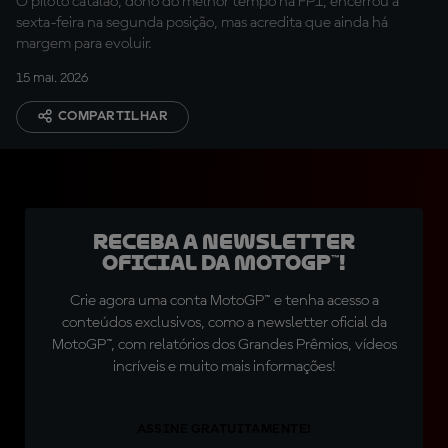
O piloto catalão, dono do melhor tempo na FP1, encerrou a
sexta-feira na segunda posição, mas acredita que ainda há
margem para evoluir.
15 mai. 2026
COMPARTILHAR
Receba a newsletter
oficial da MotoGP™!
Crie agora uma conta MotoGP™ e tenha acesso a
conteúdos exclusivos, como a newsletter oficial da
MotoGP™, com relatórios dos Grandes Prêmios, vídeos
incríveis e muito mais informações!
ASSINE GRATUITAMENTE!