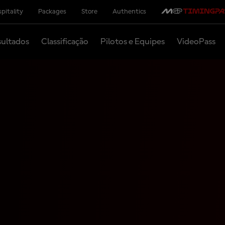
pitality
Packages
Store
Authentics
ultados
Classificação
Pilotos e Equipes
VideoPass