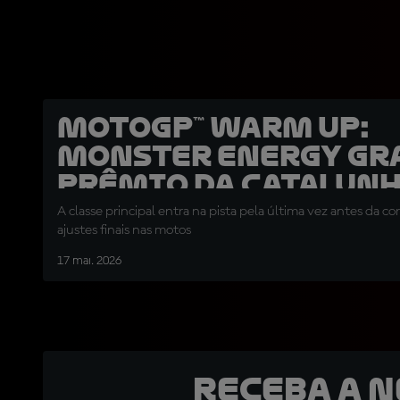
MotoGP™ Warm Up:
Monster Energy Gr
Prêmio da Catalun
A classe principal entra na pista pela última vez antes da cor
ajustes finais nas motos
17 mai. 2026
Receba a 