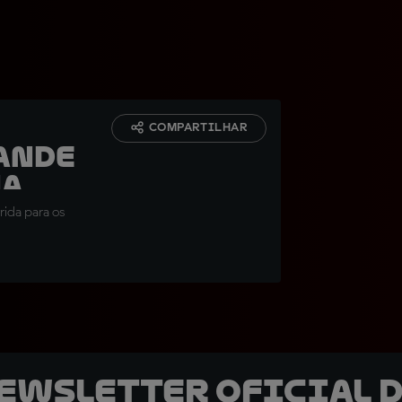
COMPARTILHAR
ande
ha
rida para os
newsletter oficial d