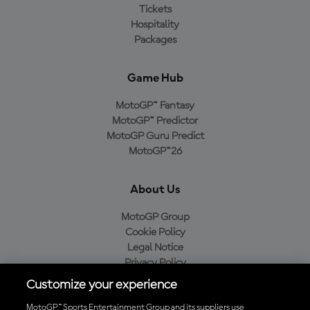
Tickets
Hospitality
Packages
Game Hub
MotoGP™ Fantasy
MotoGP™ Predictor
MotoGP Guru Predict
MotoGP™26
About Us
MotoGP Group
Cookie Policy
Legal Notice
Privacy Policy
Purchase Policy
Customize your experience
MotoGP™ Sports Entertainment Group and its suppliers use