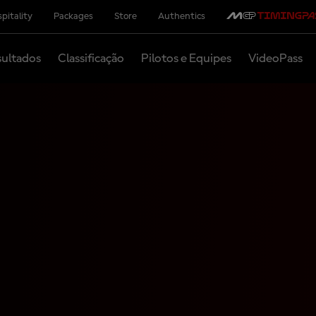
pitality
Packages
Store
Authentics
ultados
Classificação
Pilotos e Equipes
VideoPass