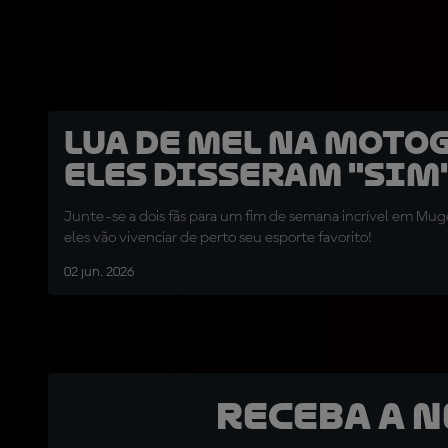
Lua de mel na Moto
Eles disseram "sim"
Junte-se a dois fãs para um fim de semana incrível em Mug
eles vão vivenciar de perto seu esporte favorito!
02 jun. 2026
Receba a 