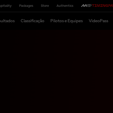
pitality
Packages
Store
Authentics
ultados
Classificação
Pilotos e Equipes
VideoPass