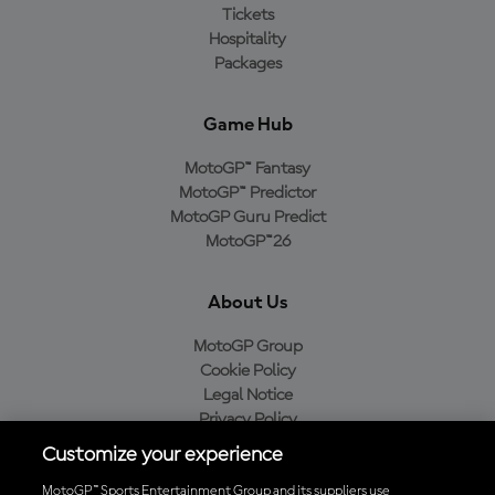
Tickets
Hospitality
Packages
Game Hub
MotoGP™ Fantasy
MotoGP™ Predictor
MotoGP Guru Predict
MotoGP™26
About Us
MotoGP Group
Cookie Policy
Legal Notice
Privacy Policy
Purchase Policy
Customize your experience
MotoGP™ Sports Entertainment Group and its suppliers use