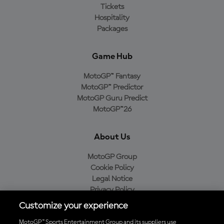
Tickets
Hospitality
Packages
Game Hub
MotoGP™ Fantasy
MotoGP™ Predictor
MotoGP Guru Predict
MotoGP™26
About Us
MotoGP Group
Cookie Policy
Legal Notice
Privacy Policy
Purchase Policy
Customize your experience
MotoGP™ Sports Entertainment Group and its suppliers use