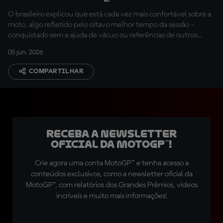
tempos estão surgindo
O brasileiro explicou que está cada vez mais confortável sobre a
com muito mais
moto, algo refletido pelo oitavo melhor tempo da sessão -
facilidade"
conquistado sem a ajuda de vácuo ou referências de outros
pilotos
05 jun. 2026
COMPARTILHAR
Receba a newsletter
oficial da MotoGP™!
Crie agora uma conta MotoGP™ e tenha acesso a
conteúdos exclusivos, como a newsletter oficial da
MotoGP™, com relatórios dos Grandes Prêmios, vídeos
incríveis e muito mais informações!