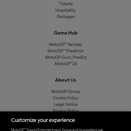
Tickets
Hospitality
Packages
Game Hub
MotoGP™ Fantasy
MotoGP™ Predictor
MotoGP Guru Predict
MotoGP™26
About Us
MotoGP Group
Cookie Policy
Legal Notice
Privacy Policy
Purchase Policy
Customize your experience
MotoGP™ Sports Entertainment Group and its suppliers use