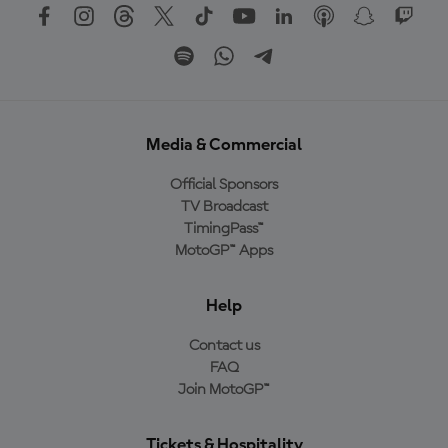
Media & Commercial
Official Sponsors
TV Broadcast
TimingPass™
MotoGP™ Apps
Help
Contact us
FAQ
Join MotoGP™
Tickets & Hospitality