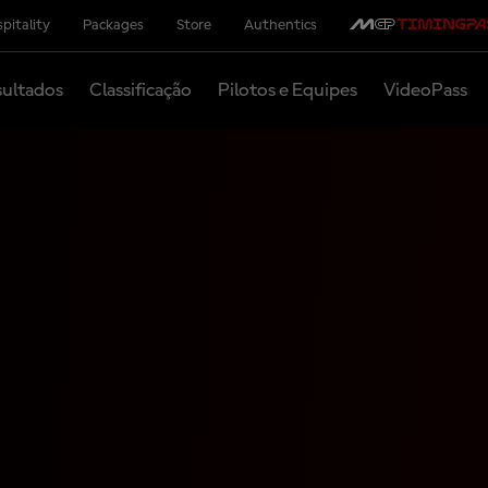
pitality
Packages
Store
Authentics
ultados
Classificação
Pilotos e Equipes
VideoPass