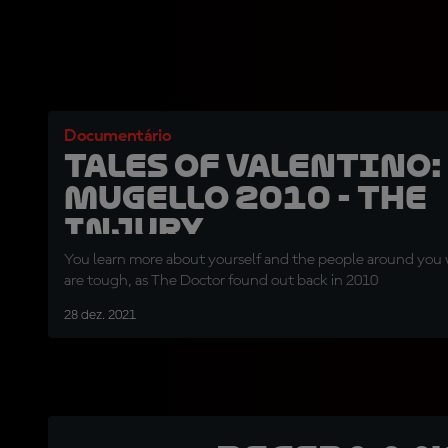
Documentário
TALES OF VALENTINO:
Mugello 2010 - The
Injury
You learn more about yourself and the people around you
are tough, as The Doctor found out back in 2010
28 dez. 2021