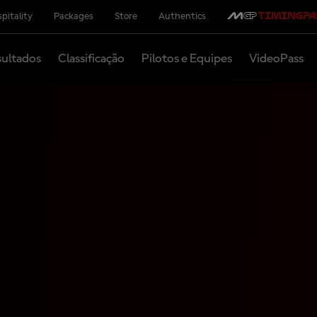
pitality
Packages
Store
Authentics
ultados
Classificação
Pilotos e Equipes
VideoPass