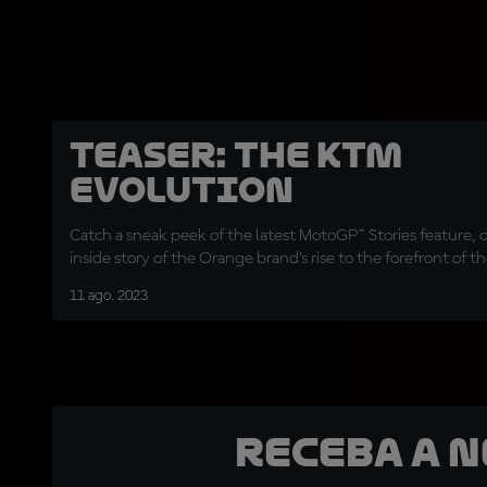
TEASER: The KTM
Evolution
Catch a sneak peek of the latest MotoGP™ Stories feature, d
inside story of the Orange brand's rise to the forefront of t
11 ago. 2023
Receba a 