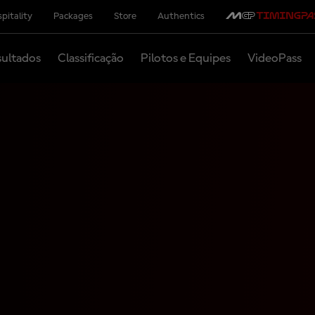
pitality
Packages
Store
Authentics
ultados
Classificação
Pilotos e Equipes
VideoPass