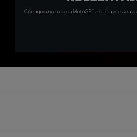
Crie agora uma conta MotoGP™ e tenha acesso a con