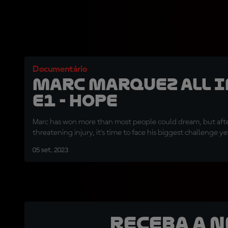
Documentário
Marc Marquez ALL I
E1 - Hope
Marc has won more than most people could dream, but afte
threatening injury, it's time to face his biggest challenge ye
05 set. 2023
Receba a 