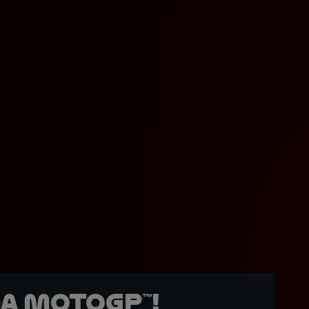
a MotoGP™!