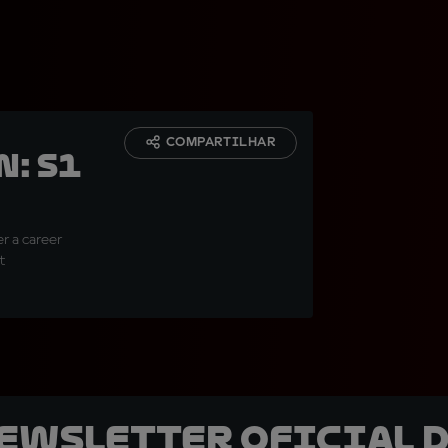
COMPARTILHAR
N: S1
r a career
t
newsletter oficial d