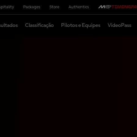
pitality
Packages
Store
Authentics
ultados
Classificação
Pilotos e Equipes
VideoPass