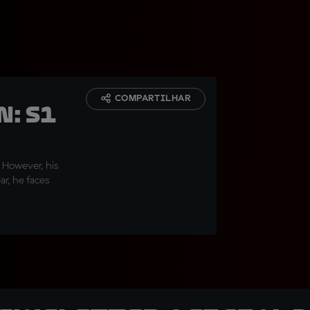
COMPARTILHAR
N: S1
. However, his
ar, he faces