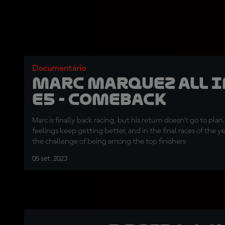
Documentário
Marc Marquez ALL I
E5 - Comeback
Marc is finally back racing, but his return doesn't go to plan
feelings keep getting better, and in the final races of the ye
the challenge of being among the top finishers
05 set. 2023