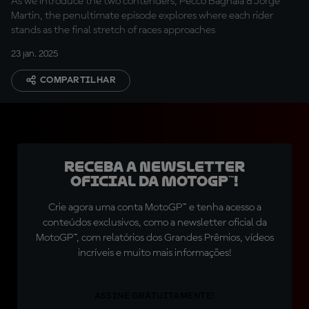
As we introduce the two contenders, Pecco Bagnaia & Jorge
Martin, the penultimate episode explores where each rider
stands as the final stretch of races approaches
23 jan. 2025
COMPARTILHAR
Receba a newsletter
oficial da MotoGP™!
Crie agora uma conta MotoGP™ e tenha acesso a
conteúdos exclusivos, como a newsletter oficial da
MotoGP™, com relatórios dos Grandes Prêmios, vídeos
incríveis e muito mais informações!
ASSINE GRATUITAMENTE!