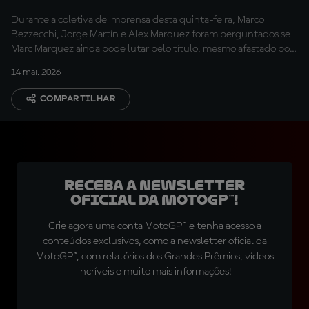
comentam chances de
Durante a coletiva de imprensa desta quinta-feira, Marco
Márquez após lesão
Bezzecchi, Jorge Martín e Alex Marquez foram perguntados se
Marc Marquez ainda pode lutar pelo título, mesmo afastado por
tempo indeterminado devido à lesão.
14 mai. 2026
COMPARTILHAR
Receba a newsletter
oficial da MotoGP™!
Crie agora uma conta MotoGP™ e tenha acesso a
conteúdos exclusivos, como a newsletter oficial da
MotoGP™, com relatórios dos Grandes Prêmios, vídeos
incríveis e muito mais informações!