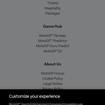
Tickets
Hospitality
Packages
Game Hub
MotoGP™ Fantasy
MotoGP™ Predictor
MotoGP Guru Predict
MotoGP™26
About Us
MotoGP Group
Cookie Policy
Legal Notice
Privacy Policy
Purchase Policy
Customize your experience
MotoGP™ Sports Entertainment Group and its suppliers use