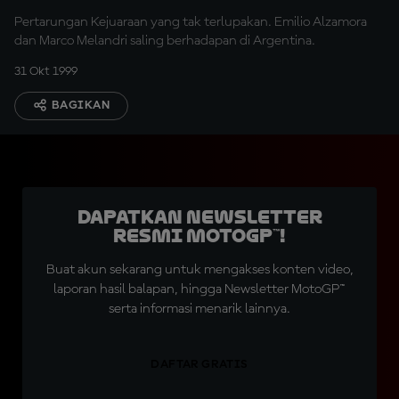
Pertarungan Kejuaraan yang tak terlupakan. Emilio Alzamora
dan Marco Melandri saling berhadapan di Argentina.
31 Okt 1999
BAGIKAN
Dapatkan Newsletter
Resmi MotoGP™!
Buat akun sekarang untuk mengakses konten video,
laporan hasil balapan, hingga Newsletter MotoGP™
serta informasi menarik lainnya.
DAFTAR GRATIS