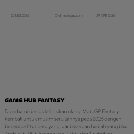
26 MEI 2026
29 APR 2026
Oleh motogp.com
Game Hub Fantasy
Diperbarui dan didefinisikan ulang: MotoGP Fantasy
kembali untuk musim seru lainnya pada 2026 dengan
beberapa fitur baru yang luar biasa dan hadiah yang bisa
Anda raih. Pilih 4 pembalap, 1 tim, dan 1 pabrikan,