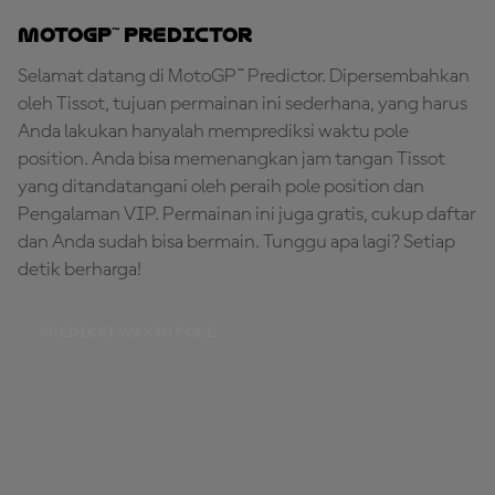
MotoGP™ Predictor
Selamat datang di MotoGP™ Predictor. Dipersembahkan
oleh Tissot, tujuan permainan ini sederhana, yang harus
Anda lakukan hanyalah memprediksi waktu pole
position. Anda bisa memenangkan jam tangan Tissot
yang ditandatangani oleh peraih pole position dan
Pengalaman VIP. Permainan ini juga gratis, cukup daftar
dan Anda sudah bisa bermain. Tunggu apa lagi? Setiap
detik berharga!
PREDIKSI WAKTU POLE