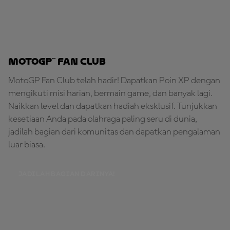
MotoGP™ Fan Club
MotoGP Fan Club telah hadir! Dapatkan Poin XP dengan
mengikuti misi harian, bermain game, dan banyak lagi.
Naikkan level dan dapatkan hadiah eksklusif. Tunjukkan
kesetiaan Anda pada olahraga paling seru di dunia,
jadilah bagian dari komunitas dan dapatkan pengalaman
luar biasa.
JADILAH BAGIAN DARINYA!