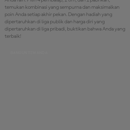
temukan kombinasi yang sempurna dan maksimalkan
poin Anda setiap akhir pekan. Dengan hadiah yang
dipertaruhkan di liga publik dan harga diri yang
dipertaruhkan di liga pribadi, buktikan bahwa Anda yang
terbaik!
BANGUN TIM ANDA