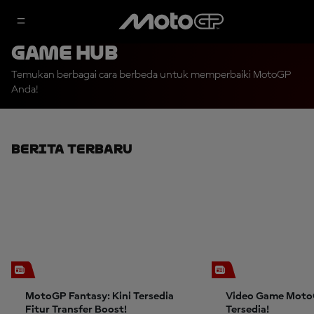
Game Hub
Temukan berbagai cara berbeda untuk memperbaiki MotoGP
Anda!
Berita Terbaru
MotoGP Fantasy: Kini Tersedia
Video Game Moto
Fitur Transfer Boost!
Tersedia!