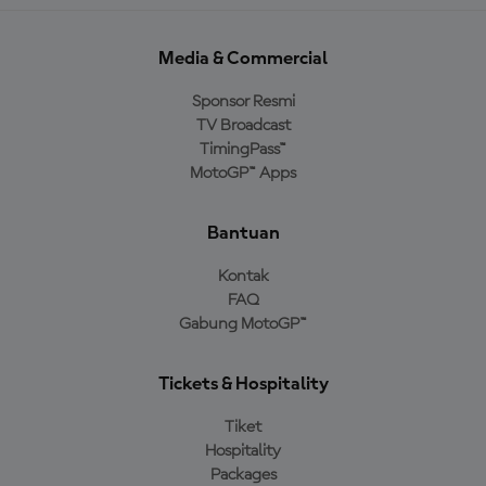
Media & Commercial
Sponsor Resmi
TV Broadcast
TimingPass™
MotoGP™ Apps
Bantuan
Kontak
FAQ
Gabung MotoGP™
Tickets & Hospitality
Tiket
Hospitality
Packages