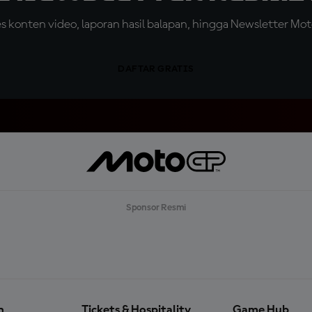
konten video, laporan hasil balapan, hingga Newsletter Moto
DAFTAR GRATIS
Sponsor Resmi
n
Tickets & Hospitality
Game Hub