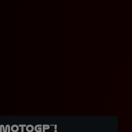
MotoGP™!