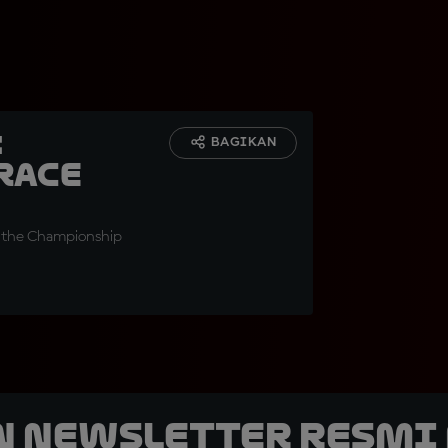
:
BAGIKAN
race
w the Championship
n Newsletter Resmi 