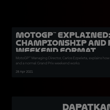
MotoGP™ Explained
Championship and 
weekend format
MotoGP™ Managing Director, Carlos Ezpeleta, explains ho
and a normal Grand Prix weekend works
28 Apr 2021
Dapatka