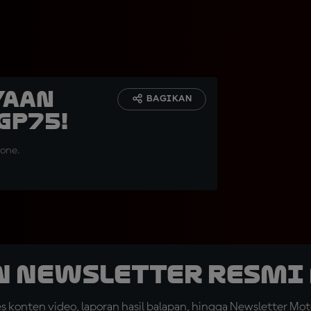
yaan
BAGIKAN
GP75!
tone.
n Newsletter Resmi 
konten video, laporan hasil balapan, hingga Newsletter Moto