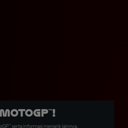
MotoGP™!
GP™ serta informasi menarik lainnya.