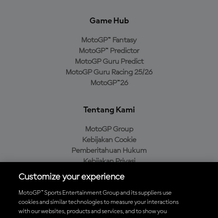
Game Hub
MotoGP™ Fantasy
MotoGP™ Predictor
MotoGP Guru Predict
MotoGP Guru Racing 25/26
MotoGP™26
Tentang Kami
MotoGP Group
Kebijakan Cookie
Pemberitahuan Hukum
Kebijakan Privasi
Kebijakan Pembelian
Customize your experience
MotoGP™ Sports Entertainment Group and its suppliers use
cookies and similar technologies to measure your interactions
with our websites, products and services, and to show you
Unduh Aplikasi Resmi MotoGP™