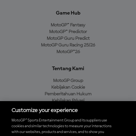
Game Hub
MotoGP™ Fantasy
MotoGP™ Predictor
MotoGP Guru Predict
MotoGP Guru Racing 25/26
MotoGP™26
Tentang Kami
MotoGP Group
Kebijakan Cookie
Pemberitahuan Hukum
Kebijakan Privasi
Kebijakan Pembelian
Customize your experience
MotoGP™ Sports Entertainment Group and its suppliers use
cookies and similar technologies to measure your interactions
with our websites, products and services, and to show you
Unduh Aplikasi Resmi MotoGP™