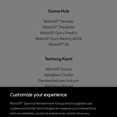
Game Hub
MotoGP™ Fantasy
MotoGP™ Predictor
MotoGP Guru Predict
MotoGP Guru Racing 25/26
MotoGP™26
Tentang Kami
MotoGP Group
Kebijakan Cookie
Pemberitahuan Hukum
Kebijakan Privasi
Kebijakan Pembelian
Customize your experience
MotoGP™ Sports Entertainment Group and its suppliers use
cookies and similar technologies to measure your interactions
with our websites, products and services, and to show you
Unduh Aplikasi Resmi MotoGP™